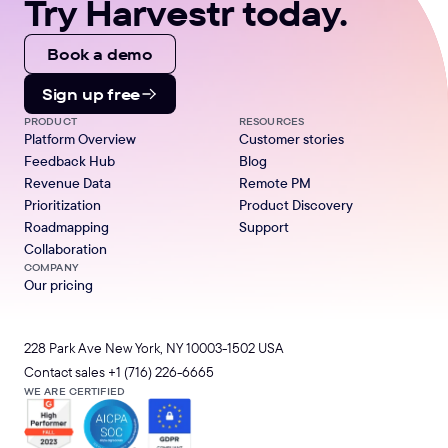
Try Harvestr today.
Book a demo
Sign up free
PRODUCT
RESOURCES
Platform Overview
Customer stories
Feedback Hub
Blog
Revenue Data
Remote PM
Prioritization
Product Discovery
Roadmapping
Support
Collaboration
COMPANY
Our pricing
228 Park Ave New York, NY 10003-1502 USA
Contact sales
+1 (716) 226-6665
WE ARE CERTIFIED