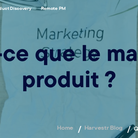
duct Discovery
Remote PM
-ce que le ma
produit ?
Home
Harvestr Blog
Q