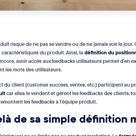
roduit risque de ne pas se vendre ou de ne jamais voir le jour
aractéristiques du produit. Ainsi, la
définition du positio
ncore, avoir accès aux feedbacks utilisateurs permet d'en ext
nt les mots des utilisateurs.
 du client (customer success, ventes, etc.) participent au p
uit
car elles le vendent et gèrent les feedbacks des clients, to
 remontent les feedbacks à l’équipe produit.
là de sa simple définition 
téristiques) ne se limite pas au product marketing. La
formul